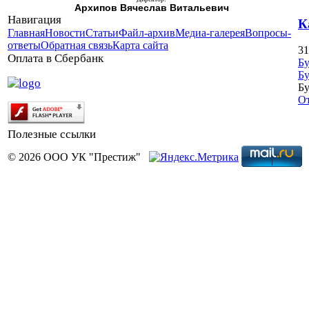
Архипов Вячеслав Витальевич
Навигация
К
Главная
Новости
Статьи
Файл-архив
Медиа-галерея
Вопросы-
ответы
Обратная связь
Карта сайта
31
Оплата в Сбербанк
Бу
Бу
Бу
О
Полезные ссылки
© 2026 ООО УК "Престиж"