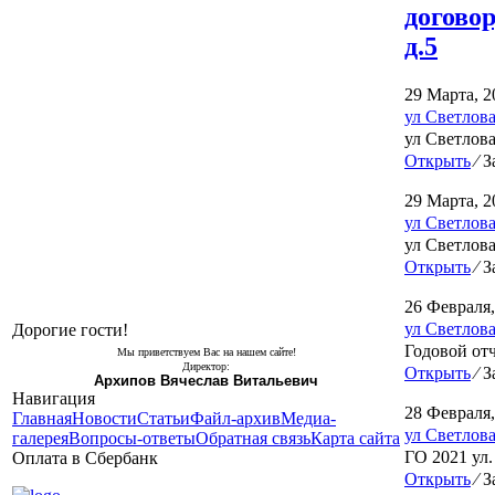
догово
д.5
29 Марта, 2
ул Светлова
ул Светлова
Открыть
⁄
За
29 Марта, 2
ул Светлова
ул Светлова
Открыть
⁄
За
26 Февраля,
ул Светлова
Дорогие гости!
Годовой от
Мы приветствуем Вас на нашем сайте!
Директор:
Открыть
⁄
За
Архипов Вячеслав Витальевич
Навигация
28 Февраля,
Главная
Новости
Статьи
Файл-архив
Медиа-
ул Светлова
галерея
Вопросы-ответы
Обратная связь
Карта сайта
ГО 2021 ул.
Оплата в Сбербанк
Открыть
⁄
За