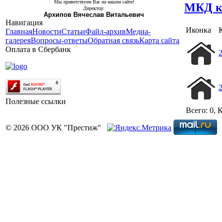
Мы приветствуем Вас на нашем сайте!
МКД к
Директор:
Архипов Вячеслав Витальевич
Навигация
Иконка
Главная
Новости
Статьи
Файл-архив
Медиа-
галерея
Вопросы-ответы
Обратная связь
Карта сайта
Оплата в Сбербанк
Полезные ссылки
Всего: 0, 
© 2026 ООО УК "Престиж"